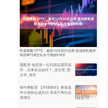
旺鼎策略 CFTC：截至12月30日当周 原油投机者持
有的WTI净空头头寸增加576手
盟配资 他是第一位归国志愿军战
俘，后来命运如何？_张文荣_阳
文华_美军
锦牛网配资 【环球财经】柬泰就
停火细则达成共识 承诺不再向边
境增兵