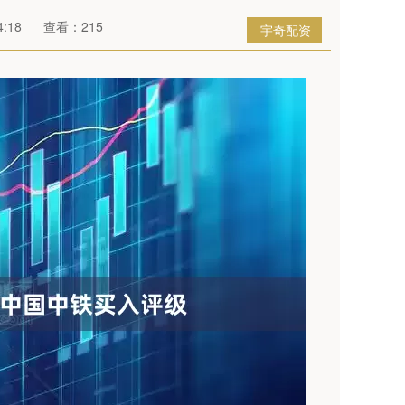
:18
查看：215
宇奇配资