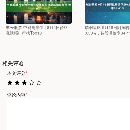
丰云股票 中资离岸债 | 8月5日价格
瑞创策略 9月16日阿拉
涨跌幅排行榜Top10
0.39%，转股溢价率34.4
相关评论
本文评分
*
评论内容
*