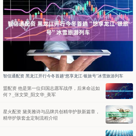
智信通配资 黑龙江开行今冬首趟“悠享龙江·银旅号”冰雪旅游列车
盟配资 他是第一位归国志愿军战俘，后来命运如
何？_张文荣_阳文华_美军
星火配资 黛美雅诗与品牌共创精华护肤新篇章，
精华护肤套盒定制流程介绍