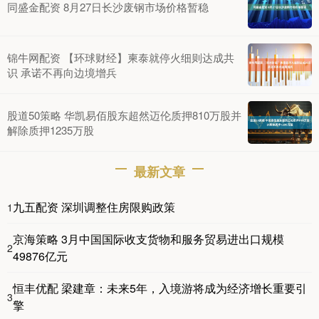
同盛金配资 8月27日长沙废钢市场价格暂稳
锦牛网配资 【环球财经】柬泰就停火细则达成共
识 承诺不再向边境增兵
股道50策略 华凯易佰股东超然迈伦质押810万股并
解除质押1235万股
最新文章
九五配资 深圳调整住房限购政策
1
京海策略 3月中国国际收支货物和服务贸易进出口规模
2
49876亿元
恒丰优配 梁建章：未来5年，入境游将成为经济增长重要引
3
擎