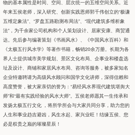
物的基本属性是时间、空间、层次统一的五维空间关系。近
年来五侯老师，深入研究、创新实践恩师郭千伟创立的“极谦
五维定象法”、“罗盘五路勘测布局法”、“现代建筑多维析象
法”，为千余家公司机构和个人策划设计、居家安康、商贸通
达。先后参与编著策划《书画风水》、《中国风水百科》和
《太极五行风水学》等著作书籍，畅销20余万册。长期为各
界人士提供城市美学规划、景区文化布局、企事业和楼盘选
址及设计、商铺和家居风水布局、咨询等服务，被多家知名
企业特邀聘请为高级风水顾问和国学文化讲师，深得信赖和
高度赞誉，被大家亲切的誉为：“易经风水界现代建筑堪舆大
师”和“最有实践经验的风水大师”。五侯老师愿其一生传承和
发扬太极五行文化 ，将所学所会与大家共同分享，助力您的
人生和事业趋吉避凶，风生水起、家兴业旺！结缘五侯、您
必是权贵之巅的璀璨星辰！