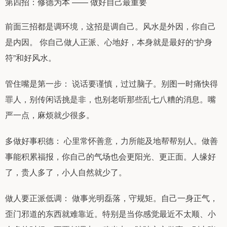
第四招：修德为本 —— 做好自己最重要
前面三招都是调环境，这招是调自己。风水是外因，你自己
是内因。 你自己做人正派、心地好，本身就是最好的“护身
符”和好风水。
管住嘴是第一步： 说话要谨慎，过过脑子。别图一时痛快得
罪人，别传闲话挑是非，也别老听那些乱七八糟的消息。嘴
严一点，麻烦就少很多。
多做好事积德： 心里常怀善意，力所能及地帮帮别人。做善
事能积累福报，你自己的气场也会更阳光、更正面。人缘好
了，贵人多了，小人自然就少了。
做人要正派低调： 做事光明磊落，守规矩。自己一身正气，
歪门邪道的东西就难靠近。特别是当你感觉最近不太顺、小