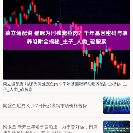
荣立通配资 猫咪为何独宠鱼肉？千年基因密码与喂养陷阱全揭秘_主
子_人类_硫胺素
同盛金配资 8月27日长沙废钢市场价格暂稳
网眼查 未来三年诸事皆顺遂，万事皆好运，四属
相生活越过越滋润_事业_财运_方面