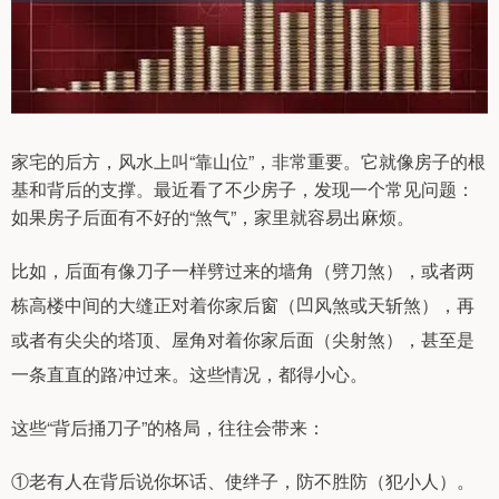
家宅的后方，风水上叫“靠山位”，非常重要。它就像房子的根
基和背后的支撑。最近看了不少房子，发现一个常见问题：
如果房子后面有不好的“煞气”，家里就容易出麻烦。
比如，后面有像刀子一样劈过来的墙角（劈刀煞），或者两
栋高楼中间的大缝正对着你家后窗（凹风煞或天斩煞），再
或者有尖尖的塔顶、屋角对着你家后面（尖射煞），甚至是
一条直直的路冲过来。这些情况，都得小心。
这些“背后捅刀子”的格局，往往会带来：
①老有人在背后说你坏话、使绊子，防不胜防（犯小人）。