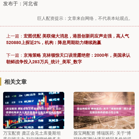
发布于：河北省
巨人配资提示：文章来自网络，不代表本站观点。
上一篇：
宏图优配 美联储大消息，港股创新药应声走强，高人气
520880上探近2%，机构：降息周期助力继续跑赢
下一篇：
京海策略 克林顿惊天口误泄露绝密：2000年，美国承认
朝鲜战争投入283万兵_统计_美军_数字
相关文章
万宝配资 龚正会见土库曼斯坦
股宝网配资 博瑞医药: 关于“博
库尔班古力·别尔德穆哈梅多夫
瑞转债”预计满足赎回条件的提