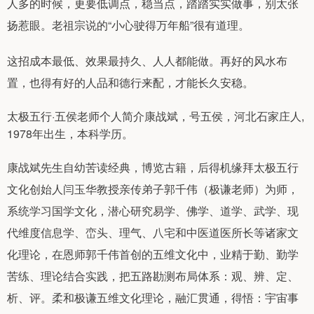
人多的时候，更要低调点，稳当点，踏踏实实做事，别太张
扬惹眼。老祖宗说的“小心驶得万年船”很有道理。
这招成本最低、效果最持久、人人都能做。再好的风水布
置，也得有好的人品和德行来配，才能长久安稳。
太极五行·五侯老师个人简介康战斌，号五侯，河北石家庄人,
1978年出生，本科学历。
康战斌先生自幼苦读经典，博览古籍，后得机缘拜太极五行
文化创始人闫玉华教授亲传弟子郭千伟（极谦老师）为师，
系统学习国学文化，潜心研究易学、佛学、道学、武学、现
代维度信息学、峦头、理气、八宅和中医道医所长等诸家文
化理论，在恩师郭千伟首创的五维文化中，业精于勤、勤学
苦练、理论结合实践，把五路勘测布局体系：观、辨、定、
析、评。柔和极谦五维文化理论，融汇贯通，得悟：宇宙事