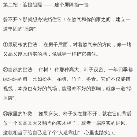
第二招：遮挡阻隔 —— 建个屏障挡一挡
躲不开？那就想办法挡住它！在煞气和你的家之间，建立一
道坚固的“盾牌”。
①最硬核的挡法： 在房子后面，对着煞气来的方向，修一堵
又高又厚又结实的墙，像城墙一样把它挡住。
②自然的挡法： 种树！ 种那种高大、叶子茂密、一年四季都
绿油油的树，比如松树、柏树、竹子、冬青。它们不仅能挡
视线，本身也有好的气场，能缓冲不好的影响，就像一道“绿
盾牌”。
③家里的补救： 如果床头、椅子实在挪不开，就在它们背后
放一个又高又大又稳当的实木柜子，或者一扇厚实的屏风。
这就相当于给自己造了个“人造靠山”，心里也踏实点。