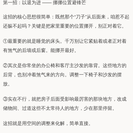
第一招：以退为进 —— 挪挪位置避锋芒
这招的核心思想很简单：既然那个“刀子”从后面来，咱惹不起
还躲不起吗？关键是把家里重要的位置挪开，别正对着它。
①最重要的就是睡觉的床头。千万别让它紧贴着或者正对着
有煞气的后墙或后窗。能挪开最好。
②其次是你常坐的办公椅和客厅主沙发的靠背。这些地方的
后背，也别冲着煞气来的方向。调整一下椅子和沙发的摆
放。
③实在不行，就把房子后面受影响最厉害的那块地方，改成
储物间、过道这些不太常待人的地方，少在那里停留。
这招就是用空间的调整来化解，简单直接。