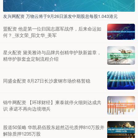
友兴网配资 万物云将于9月26日派发中期股息每股1.043港元
盟配资 他是第一位归国志愿军战俘，后来命运如
何？_张文荣_阳文华_美军
星火配资 黛美雅诗与品牌共创精华护肤新篇章，
精华护肤套盒定制流程介绍
同盛金配资 8月27日长沙废钢市场价格暂稳
锦牛网配资 【环球财经】柬泰就停火细则达成共
识 承诺不再向边境增兵
股道50策略 华凯易佰股东超然迈伦质押810万股并
解除质押1235万股