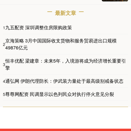
最新文章
九五配资 深圳调整住房限购政策
1
京海策略 3月中国国际收支货物和服务贸易进出口规模
2
49876亿元
恒丰优配 梁建章：未来5年，入境游将成为经济增长重要引
3
擎
通弘网 伊朗代理防长：伊武装力量处于最高级别戒备状态
4
尊尊网配资 民调显示以色列民众对执行停火意见分裂
5