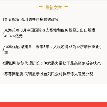
最新文章
九五配资 深圳调整住房限购政策
1
京海策略 3月中国国际收支货物和服务贸易进出口规模
2
49876亿元
恒丰优配 梁建章：未来5年，入境游将成为经济增长重要引
3
擎
通弘网 伊朗代理防长：伊武装力量处于最高级别戒备状态
4
尊尊网配资 民调显示以色列民众对执行停火意见分裂
5