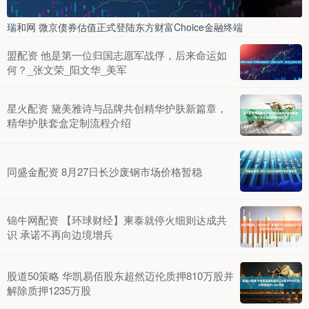
瑞和网 微京债券估值正式登陆东方财富Choice金融终端
盟配资 他是第一位归国志愿军战俘，后来命运如
何？_张文荣_阳文华_美军
星火配资 黛美雅诗与品牌共创精华护肤新篇章，
精华护肤套盒定制流程介绍
同盛金配资 8月27日长沙废钢市场价格暂稳
锦牛网配资 【环球财经】柬泰就停火细则达成共
识 承诺不再向边境增兵
股道50策略 华凯易佰股东超然迈伦质押810万股并
解除质押1235万股