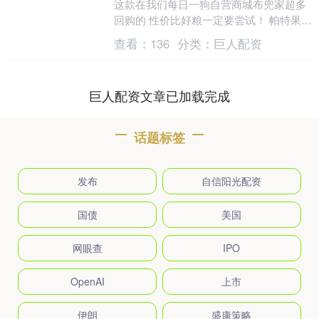
这款在我们每日一狗自营商城布兜家超多
回购的 性价比好粮一定要尝试！ 帕特果蔬
系列狗粮 增肌效果明显 长壮不虚胖 👇️👇️....
查看：
136
分类：
巨人配资
巨人配资文章已加载完成
话题标签
发布
自信阳光配资
国债
美国
网眼查
IPO
OpenAI
上市
伊朗
盛康策略