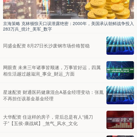
京海策略 克林顿惊天口误泄露绝密：2000年，美国承认朝鲜战争投入
283万兵_统计_美军_数字
同盛金配资 8月27日长沙废钢市场价格暂稳
网眼查 未来三年诸事皆顺遂，万事皆好运，四属
相生活越过越滋润_事业_财运_方面
星速配资 财通医药健康混合A基金经理变动：张胤
不再担任该基金基金经理
大华配资 住这样的房子，背后总是有人“捅刀
子”【五侯-康战斌】_煞气_风水_文化