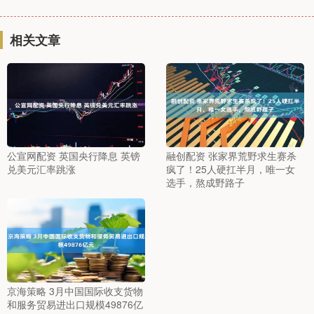
相关文章
公宣网配资 英国央行降息 英镑
融创配资 张家界荒野求生赛杀
兑美元汇率跳涨
疯了！25人硬扛半月，唯一女
选手，熬成野路子
京海策略 3月中国国际收支货物
和服务贸易进出口规模49876亿