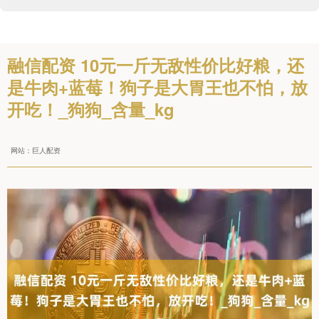
融信配资 10元一斤无敌性价比好粮，还
是牛肉+蓝莓！狗子是大胃王也不怕，放
开吃！_狗狗_含量_kg
网站：巨人配资