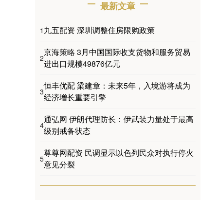
最新文章
九五配资 深圳调整住房限购政策
1
京海策略 3月中国国际收支货物和服务贸易
2
进出口规模49876亿元
恒丰优配 梁建章：未来5年，入境游将成为
3
经济增长重要引擎
通弘网 伊朗代理防长：伊武装力量处于最高
4
级别戒备状态
尊尊网配资 民调显示以色列民众对执行停火
5
意见分裂