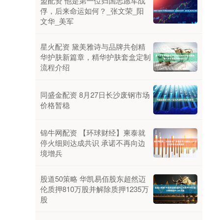
盟配资 他是第一位归国志愿军战
俘，后来命运如何？_张文荣_阳
文华_美军
星火配资 黛美雅诗与品牌共创精
华护肤新篇章，精华护肤套盒定制
流程介绍
同盛金配资 8月27日长沙废钢市场
价格暂稳
锦牛网配资 【环球财经】柬泰就
停火细则达成共识 承诺不再向边
境增兵
股道50策略 华凯易佰股东超然迈
伦质押810万股并解除质押1235万
股