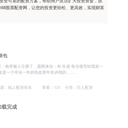
过安全可靠的配资方案，帮助用户灵活扩大投资资金，抓
68股票配资网，让您的投资更轻松、更高效，实现财富
情包
：炮哥被人注册了，题图来自：AI 生成 每当领导给我发一
是一个毕业一年的热血青年告诉我的，....
源：线上配资排名
查看：
131
分类：
巨人配资
加载完成